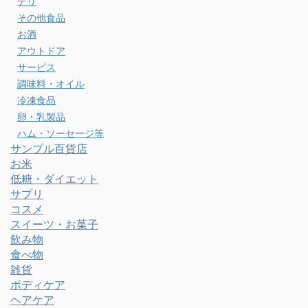
デリ
その他食品
お酒
アウトドア
サービス
調味料・オイル
冷凍食品
卵・乳製品
ハム・ソーセージ等
サンプル百貨店
お米
低糖・ダイエット
サプリ
コスメ
スイーツ・お菓子
飲み物
食べ物
雑貨
ボディケア
ヘアケア