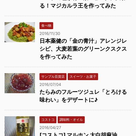
る！マジカルラ王を作ってみた
食べ物
2016/11/30
日本薬健の「金の青汁」アレンジレ
シピ、大麦若葉のグリーンクスクス
を作ってみた
サンプル百貨店
スイーツ・お菓子
2016/07/04
たらみのフルーツジュレ「とろける
味わい」をデザートに♪
コストコ
調味料・オイル
2016/04/27
[コストコ] マルホン 太白胡麻油