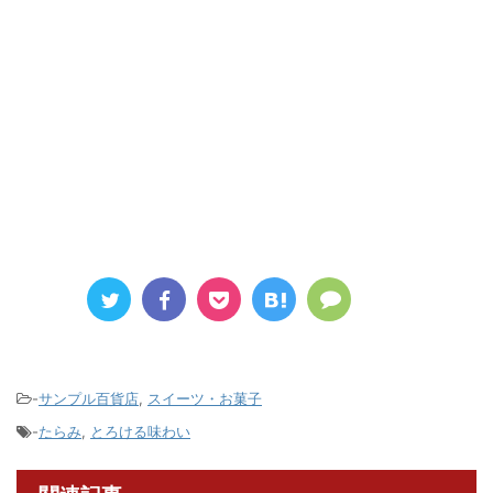
-
サンプル百貨店
,
スイーツ・お菓子
-
たらみ
,
とろける味わい