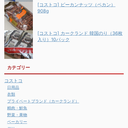
[コストコ] ピーカンナッツ（ペカン）
908g
[コストコ] カークランド 韓国のり（36枚
入り）10パック
カテゴリー
コストコ
日用品
衣類
プライベートブランド（カークランド）
精肉・鮮魚
野菜・果物
ベーカリー