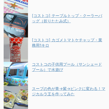
[コストコ] テーブルトップ・クーラーバ
ッグ（折りたたみ式）
[コストコ] カゴメトマトケチャップ・業
務用1キロ
コストコの子供用プール（サンシェード
プール）で水遊び
スープの色が青→紫→ピンクに変わる！マ
ジカルラ王を作ってみた