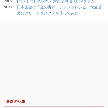
[コストコ] マルホン 太白胡麻油 1,650グラム
PREV
日本薬健の「金の青汁」アレンジレシピ、大麦若
NEXT
葉のグリーンクスクスを作ってみた
最新の記事