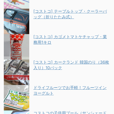
[コストコ] テーブルトップ・クーラーバ
ッグ（折りたたみ式）
[コストコ] カゴメトマトケチャップ・業
務用1キロ
[コストコ] カークランド 韓国のり（36枚
入り）10パック
ドライフルーツでお手軽！フルーツイン
ヨーグルト
コストコの子供用プール（サンシェード