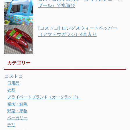
プール）で水遊び
[コストコ] ロングスウィートペッパー
（アマトウガラシ）4本入り
カテゴリー
コストコ
日用品
衣類
プライベートブランド（カークランド）
精肉・鮮魚
野菜・果物
ベーカリー
デリ