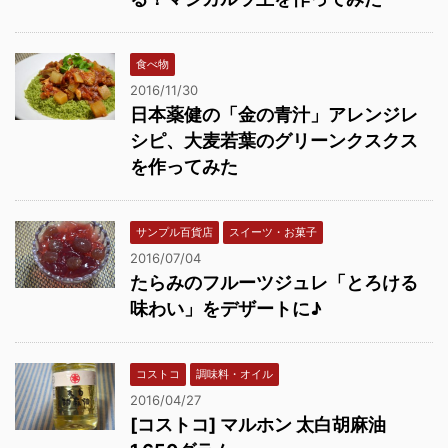
食べ物
2016/11/30
日本薬健の「金の青汁」アレンジレ
シピ、大麦若葉のグリーンクスクス
を作ってみた
サンプル百貨店
スイーツ・お菓子
2016/07/04
たらみのフルーツジュレ「とろける
味わい」をデザートに♪
コストコ
調味料・オイル
2016/04/27
[コストコ] マルホン 太白胡麻油