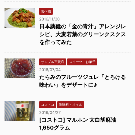
食べ物
2016/11/30
日本薬健の「金の青汁」アレンジレ
シピ、大麦若葉のグリーンクスクス
を作ってみた
サンプル百貨店
スイーツ・お菓子
2016/07/04
たらみのフルーツジュレ「とろける
味わい」をデザートに♪
コストコ
調味料・オイル
2016/04/27
[コストコ] マルホン 太白胡麻油
1,650グラム