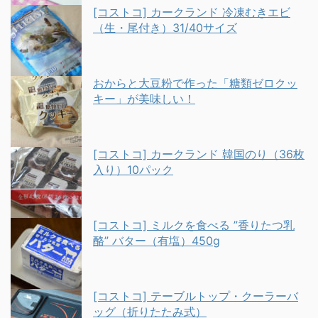
[コストコ] カークランド 冷凍むきエビ
（生・尾付き）31/40サイズ
おからと大豆粉で作った「糖類ゼロクッ
キー」が美味しい！
[コストコ] カークランド 韓国のり（36枚
入り）10パック
[コストコ] ミルクを食べる ”香りたつ乳
酪” バター（有塩）450g
[コストコ] テーブルトップ・クーラーバ
ッグ（折りたたみ式）