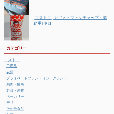
[コストコ] カゴメトマトケチャップ・業
務用1キロ
カテゴリー
コストコ
日用品
衣類
プライベートブランド（カークランド）
精肉・鮮魚
野菜・果物
ベーカリー
デリ
その他食品