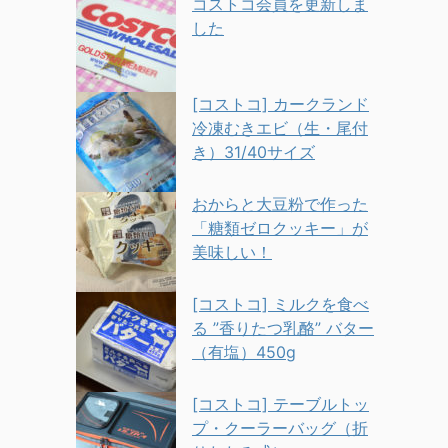
コストコ会員を更新しま
した
[コストコ] カークランド
冷凍むきエビ（生・尾付
き）31/40サイズ
おからと大豆粉で作った
「糖類ゼロクッキー」が
美味しい！
[コストコ] ミルクを食べ
る ”香りたつ乳酪” バター
（有塩）450g
[コストコ] テーブルトッ
プ・クーラーバッグ（折