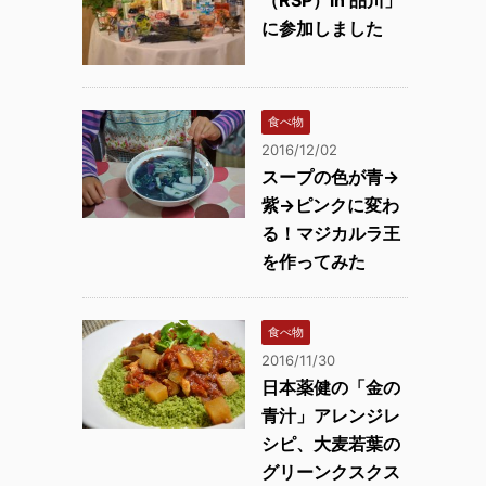
（RSP）in 品川」
に参加しました
食べ物
2016/12/02
スープの色が青→
紫→ピンクに変わ
る！マジカルラ王
を作ってみた
食べ物
2016/11/30
日本薬健の「金の
青汁」アレンジレ
シピ、大麦若葉の
グリーンクスクス