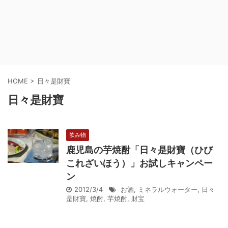
HOME
>
日々是財寶
日々是財寶
飲み物
鹿児島の芋焼酎「日々是財寶（ひび
これざいほう）」お試しキャンペー
ン
2012/3/4
お酒
,
ミネラルウォーター
,
日々
是財寶
,
焼酎
,
芋焼酎
,
財宝