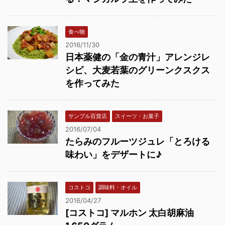
食べ物
2016/11/30
日本薬健の「金の青汁」アレンジレ
シピ、大麦若葉のグリーンクスクス
を作ってみた
サンプル百貨店
スイーツ・お菓子
2016/07/04
たらみのフルーツジュレ「とろける
味わい」をデザートに♪
コストコ
調味料・オイル
2016/04/27
[コストコ] マルホン 太白胡麻油