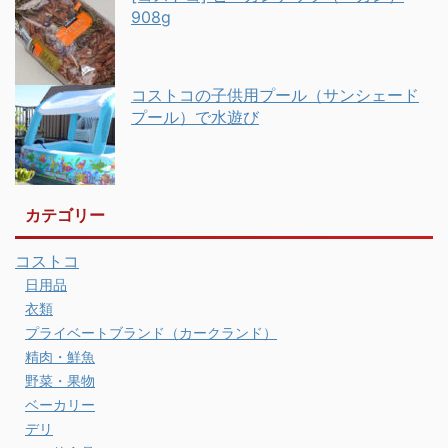
908g
コストコの子供用プール（サンシェード
プール）で水遊び
カテゴリー
コストコ
日用品
衣類
プライベートブランド（カークランド）
精肉・鮮魚
野菜・果物
ベーカリー
デリ