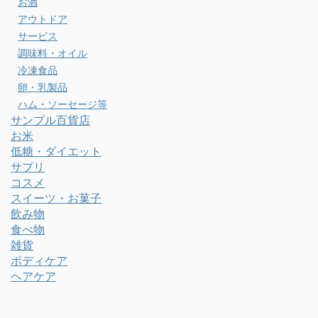
お酒
アウトドア
サービス
調味料・オイル
冷凍食品
卵・乳製品
ハム・ソーセージ等
サンプル百貨店
お米
低糖・ダイエット
サプリ
コスメ
スイーツ・お菓子
飲み物
食べ物
雑貨
ボディケア
ヘアケア