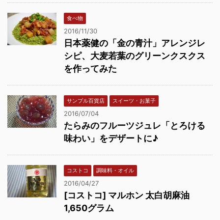
食べ物
2016/11/30
日本薬健の「金の青汁」アレンジレ
シピ、大麦若葉のグリーンクスクス
を作ってみた
サンプル百貨店
スイーツ・お菓子
2016/07/04
たらみのフルーツジュレ「とろける
味わい」をデザートに♪
コストコ
調味料・オイル
2016/04/27
[コストコ] マルホン 太白胡麻油
1,650グラム