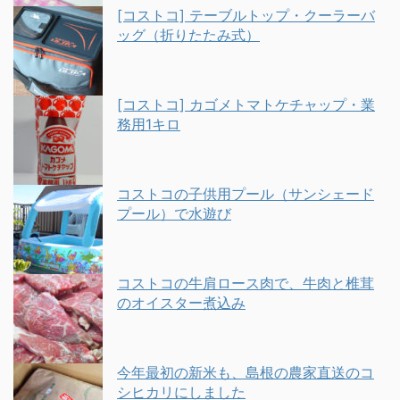
[コストコ] テーブルトップ・クーラーバ
ッグ（折りたたみ式）
[コストコ] カゴメトマトケチャップ・業
務用1キロ
コストコの子供用プール（サンシェード
プール）で水遊び
コストコの牛肩ロース肉で、牛肉と椎茸
のオイスター煮込み
今年最初の新米も、島根の農家直送のコ
シヒカリにしました