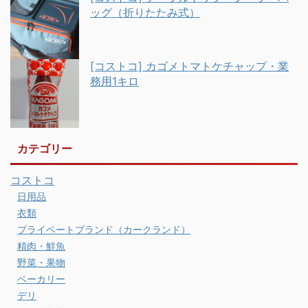
ッグ（折りたたみ式）
[コストコ] カゴメトマトケチャップ・業
務用1キロ
カテゴリー
コストコ
日用品
衣類
プライベートブランド（カークランド）
精肉・鮮魚
野菜・果物
ベーカリー
デリ