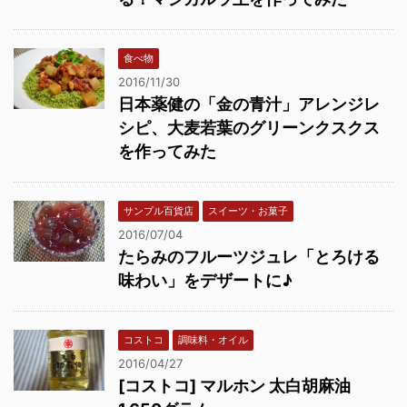
食べ物
2016/11/30
日本薬健の「金の青汁」アレンジレ
シピ、大麦若葉のグリーンクスクス
を作ってみた
サンプル百貨店
スイーツ・お菓子
2016/07/04
たらみのフルーツジュレ「とろける
味わい」をデザートに♪
コストコ
調味料・オイル
2016/04/27
[コストコ] マルホン 太白胡麻油