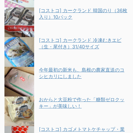
[コストコ] カークランド 韓国のり（36枚
入り）10パック
[コストコ] カークランド 冷凍むきエビ
（生・尾付き）31/40サイズ
今年最初の新米も、島根の農家直送のコ
シヒカリにしました
おからと大豆粉で作った「糖類ゼロクッ
キー」が美味しい！
[コストコ] カゴメトマトケチャップ・業