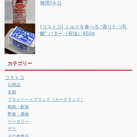
務用1キロ
[コストコ] ミルクを食べる ”香りたつ乳
酪” バター（有塩）450g
カテゴリー
コストコ
日用品
衣類
プライベートブランド（カークランド）
精肉・鮮魚
野菜・果物
ベーカリー
デリ
その他食品