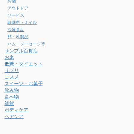
お酒
アウトドア
サービス
調味料・オイル
冷凍食品
卵・乳製品
ハム・ソーセージ等
サンプル百貨店
お米
低糖・ダイエット
サプリ
コスメ
スイーツ・お菓子
飲み物
食べ物
雑貨
ボディケア
ヘアケア