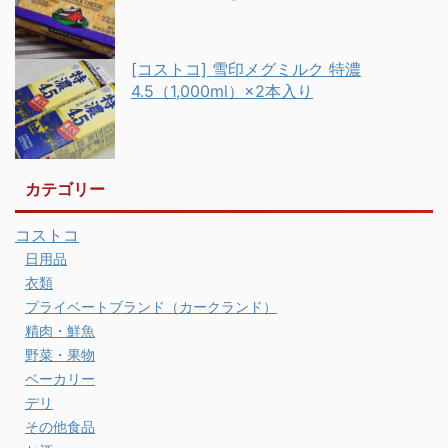
[コストコ] 雪印メグミルク 特濃
4.5（1,000ml）×2本入り
カテゴリー
コストコ
日用品
衣類
プライベートブランド（カークランド）
精肉・鮮魚
野菜・果物
ベーカリー
デリ
その他食品