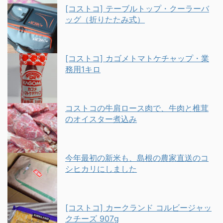
[コストコ] テーブルトップ・クーラーバ
ッグ（折りたたみ式）
[コストコ] カゴメトマトケチャップ・業
務用1キロ
コストコの牛肩ロース肉で、牛肉と椎茸
のオイスター煮込み
今年最初の新米も、島根の農家直送のコ
シヒカリにしました
[コストコ] カークランド コルビージャッ
クチーズ 907g