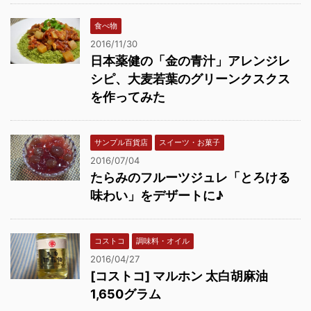
食べ物
2016/11/30
日本薬健の「金の青汁」アレンジレ
シピ、大麦若葉のグリーンクスクス
を作ってみた
サンプル百貨店
スイーツ・お菓子
2016/07/04
たらみのフルーツジュレ「とろける
味わい」をデザートに♪
コストコ
調味料・オイル
2016/04/27
[コストコ] マルホン 太白胡麻油
1,650グラム