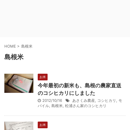
HOME
>
島根米
島根米
お米
今年最初の新米も、島根の農家直送
のコシヒカリにしました
2012/10/16
あさくみ農産
,
コシヒカリ
,
モ
バイル
,
島根米
,
松浦さん家のコシヒカリ
お米