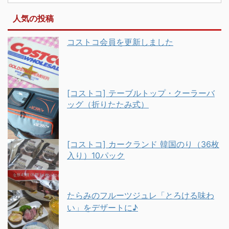
人気の投稿
コストコ会員を更新しました
[コストコ] テーブルトップ・クーラーバ
ッグ（折りたたみ式）
[コストコ] カークランド 韓国のり（36枚
入り）10パック
たらみのフルーツジュレ「とろける味わ
い」をデザートに♪