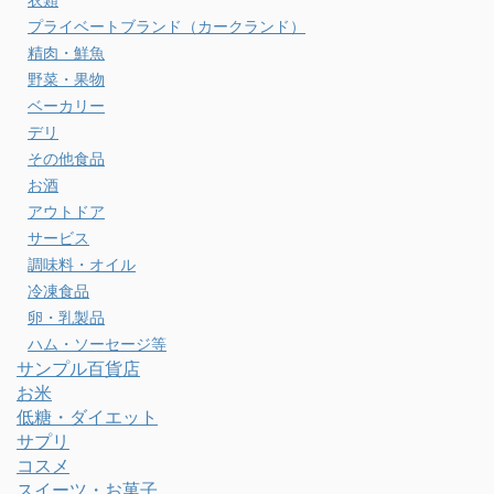
プライベートブランド（カークランド）
精肉・鮮魚
野菜・果物
ベーカリー
デリ
その他食品
お酒
アウトドア
サービス
調味料・オイル
冷凍食品
卵・乳製品
ハム・ソーセージ等
サンプル百貨店
お米
低糖・ダイエット
サプリ
コスメ
スイーツ・お菓子