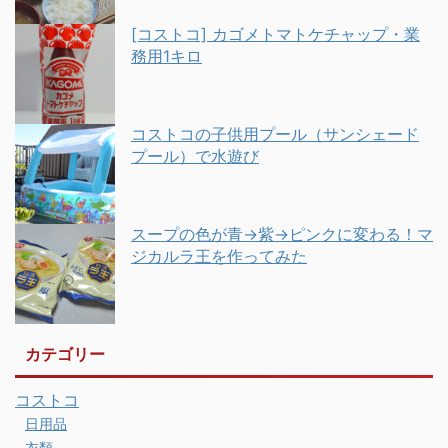
[コストコ] カゴメトマトケチャップ・業
務用1キロ
コストコの子供用プール（サンシェード
プール）で水遊び
スープの色が青→紫→ピンクに変わる！マ
ジカルラ王を作ってみた
カテゴリー
コストコ
日用品
衣類