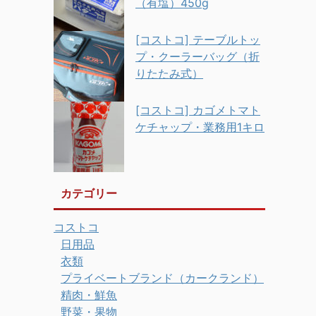
（有塩）450g
[コストコ] テーブルトッ
プ・クーラーバッグ（折
りたたみ式）
[コストコ] カゴメトマト
ケチャップ・業務用1キロ
カテゴリー
コストコ
日用品
衣類
プライベートブランド（カークランド）
精肉・鮮魚
野菜・果物