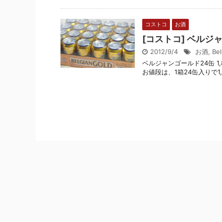
コストコ
お酒
[コストコ] ベル
2012/9/4
お酒
,
Be
ベルジャンゴールド24缶 
お値段は、1箱24缶入りで1