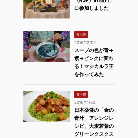
（RSP）in 品川」
に参加しました
食べ物
2016/12/02
スープの色が青→
紫→ピンクに変わ
る！マジカルラ王
を作ってみた
食べ物
2016/11/30
日本薬健の「金の
青汁」アレンジレ
シピ、大麦若葉の
グリーンクスクス