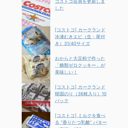
コストコ会員を更新しま
した
[コストコ] カークランド
冷凍むきエビ（生・尾付
き）31/40サイズ
おからと大豆粉で作った
「糖類ゼロクッキー」が
美味しい！
[コストコ] カークランド
韓国のり（36枚入り）10
パック
[コストコ] ミルクを食べ
る ”香りたつ乳酪” バター