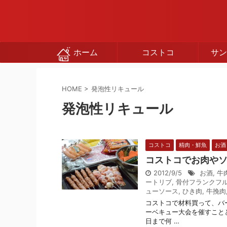
ホーム
コストコ
サン
HOME
>
発泡性リキュール
発泡性リキュール
コストコ
精肉・鮮魚
お酒
コストコでお肉や
2012/9/5
お酒
,
牛
ートリブ
,
骨付フランクフ
ューソース
,
ひき肉
,
牛挽肉
コストコで材料買って、バ
ーベキュー大会を催すこと
日まで何 …