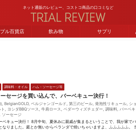
ネット通販のレビュー、コストコ商品の口コミなど
プル百貨店
飲み物
サプリ
調味料・オイル
ハム・ソーセージ等
ソーセージを買い込んで、バーベキュー決行！
肉
,
BelgianGOLD
,
ベルジャンゴールド
,
第三のビール
,
発泡性リキュール
,
シ
ルト
,
ヨシダBBQソース
,
牛肩ロース
,
ベダーウィズチェダー
,
調味料
,
バーベキ
,
ソーセージ
ーベキュー決行！ 8月中旬、夏休みに親戚が集まるということで、我が家で
となりました。庭とか無いからベランダで焼いちゃいますよ、ふふふふふ。 