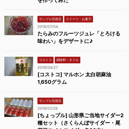
を作ってみた
サンプル百貨店
スイーツ・お菓子
2016/07/04
たらみのフルーツジュレ「とろける
味わい」をデザートに♪
コストコ
調味料・オイル
2016/04/27
[コストコ] マルホン 太白胡麻油
1,650グラム
サンプル百貨店
2016/01/29
[ちょっプル] 山形県ご当地サイダー2
種セット（さくらんぼサイダー・尾