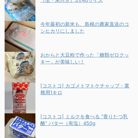
（生・尾付き）31/40サイズ
今年最初の新米も、島根の農家直送のコ
シヒカリにしました
おからと大豆粉で作った「糖類ゼロクッ
キー」が美味しい！
[コストコ] カゴメトマトケチャップ・業
務用1キロ
[コストコ] ミルクを食べる ”香りたつ乳
酪” バター（有塩）450g