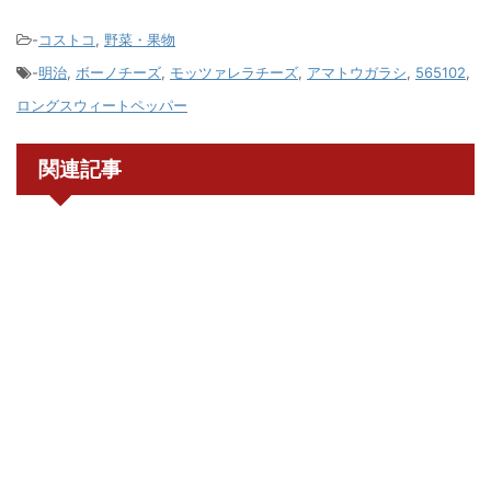
-
コストコ
,
野菜・果物
-
明治
,
ボーノチーズ
,
モッツァレラチーズ
,
アマトウガラシ
,
565102
,
ロングスウィートペッパー
関連記事