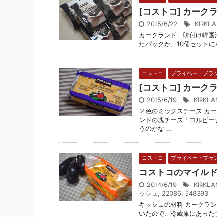
[コストコ] カーク
2015/6/22
KIRKL
カークランド 味付け韓国
たパックが、10個セットになっ
コストコ
プライベートブラ
[コストコ] カーク
2015/6/19
KIRKLA
２色のミックスチーズ カ
ンドの塊チーズ「コルビー
うのかな …
コストコ
プライベートブラ
コストコのマイル
2014/6/19
KIRKLA
ッシュ
,
22086
,
548393
キッシュの材料 カークラ
いたので、冷蔵庫にあった