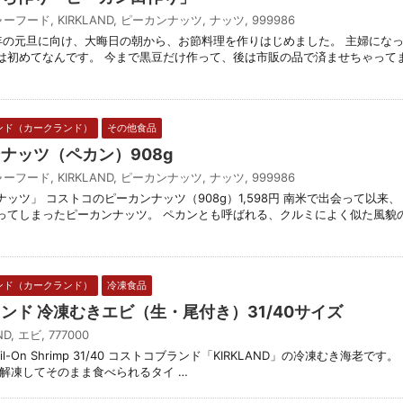
ャーフード
,
KIRKLAND
,
ピーカンナッツ
,
ナッツ
,
999986
4年の元旦に向け、大晦日の朝から、お節料理を作りはじめました。 主婦にな
は初めてなんです。 今まで黒豆だけ作って、後は市販の品で済ませちゃって
ンド（カークランド）
その他食品
ンナッツ（ペカン）908g
ャーフード
,
KIRKLAND
,
ピーカンナッツ
,
ナッツ
,
999986
ッツ」 コストコのピーカンナッツ（908g）1,598円 南米で出会って以来、
ってしまったピーカンナッツ。 ペカンとも呼ばれる、クルミによく似た風貌
ンド（カークランド）
冷凍食品
ランド 冷凍むきエビ（生・尾付き）31/40サイズ
ND
,
エビ
,
777000
Raw Tail-On Shrimp 31/40 コストコブランド「KIRKLAND」の冷凍むき海老です。
解凍してそのまま食べられるタイ …