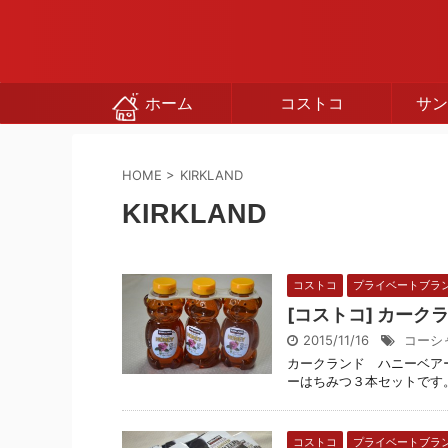
ホーム
コストコ
サン
HOME
>
KIRKLAND
KIRKLAND
コストコ
プライベートブラ
[コストコ] カー
2015/11/16
コーシ
カークランド ハニーベア
ーはちみつ３本セットです。 
コストコ
プライベートブラ