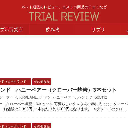
ネット通販のレビュー、コストコ商品の口コミなど
プル百貨店
飲み物
サプリ
ンド（カークランド）
その他食品
クランド ハニーベアー（クローバー蜂蜜）3本セット
ャーフード
,
KIRKLAND
,
ナッツ
,
ハニーベアー
,
ハチミツ
,
585112
ー（クローバー蜂蜜）3本セット 可愛らしいクマさんの器に入った、クロー
お値段は2,998円、1本あたり約1,000円になります。 Ａグレードのクロ …
ンド（カークランド）
その他食品