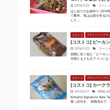
2014/1/22
コーシ
はじめてのお節作り 201
て数年、実はお節を作るの
した …
コストコ
プライベートブラ
[コストコ] ピーカ
2014/1/22
コーシ
胡桃に良く似た「ピーカンナ
夫婦ともども大ファンにな
…
コストコ
プライベートブラ
[コストコ] カーク
2013/5/11
KIRKLA
Kirkland Signature 
尾っぽ付き。 加熱済みで、