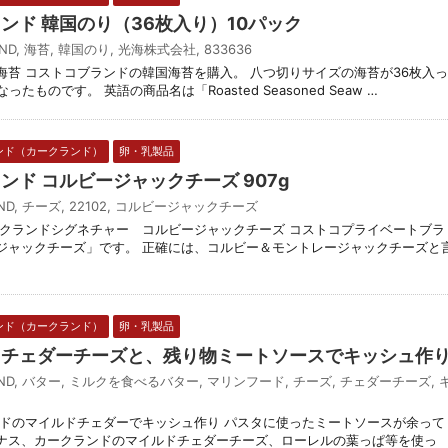
ランド 韓国のり（36枚入り）10パック
AND
,
海苔
,
韓国のり
,
光海株式会社
,
833636
海苔 コストコブランドの韓国海苔を購入。 八つ切りサイズの海苔が36枚入っ
たものです。 英語の商品名は「Roasted Seasoned Seaw …
ンド（カークランド）
卵・乳製品
ランド コルビージャックチーズ 907g
ND
,
チーズ
,
22102
,
コルビージャックチーズ
ークランドシグネチャー コルビージャックチーズ コストコプライベートブラ
ジャックチーズ」です。 正確には、コルビー＆モントレージャックチーズと
ンド（カークランド）
卵・乳製品
ドチェダーチーズと、残り物ミートソースでキッシュ作
ND
,
バター
,
ミルクを食べるバター
,
マリンフード
,
チーズ
,
チェダーチーズ
,
ンドのマイルドチェダーでキッシュ作り パスタに使ったミートソースが余って
ナス、カークランドのマイルドチェダーチーズ、ローレルの葉っぱ等を使っ