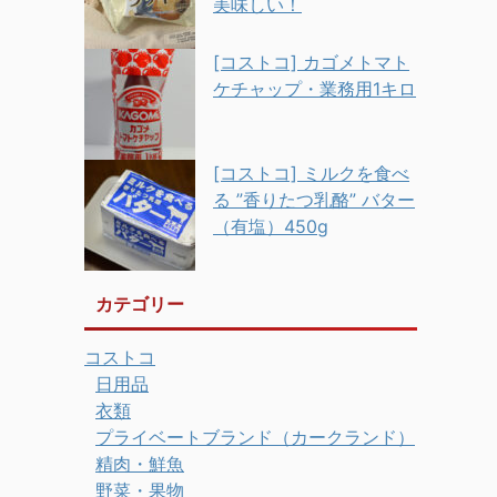
美味しい！
[コストコ] カゴメトマト
ケチャップ・業務用1キロ
[コストコ] ミルクを食べ
る ”香りたつ乳酪” バター
（有塩）450g
カテゴリー
コストコ
日用品
衣類
プライベートブランド（カークランド）
精肉・鮮魚
野菜・果物