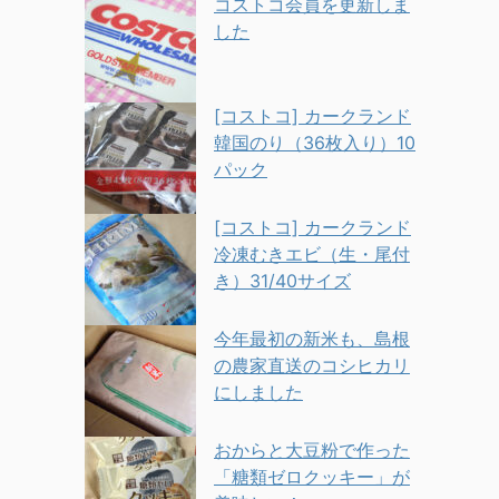
コストコ会員を更新しま
した
[コストコ] カークランド
韓国のり（36枚入り）10
パック
[コストコ] カークランド
冷凍むきエビ（生・尾付
き）31/40サイズ
今年最初の新米も、島根
の農家直送のコシヒカリ
にしました
おからと大豆粉で作った
「糖類ゼロクッキー」が