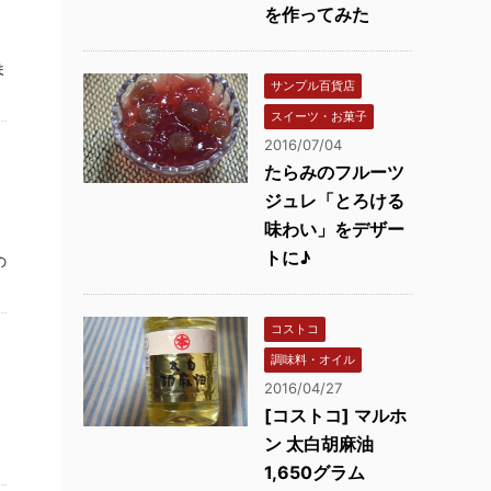
を作ってみた
っ
ま
サンプル百貨店
スイーツ・お菓子
2016/07/04
たらみのフルーツ
ジュレ「とろける
味わい」をデザー
トに♪
の
コストコ
調味料・オイル
2016/04/27
[コストコ] マルホ
ン 太白胡麻油
1,650グラム